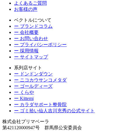
よくあるご質問
お客様の声
ベクトルについて
ー ブランドコラム
ー 会社概要
ー お問い合わせ
ー プライバシーポリシー
ー 採用情報
ー サイトマップ
系列店サイト
ー ドンドンダウン
ー ニコカウサンコメタダ
ー ゴールディーズ
ー くらや
ー Kittemi
ー カラダサポート整骨院
ー ゴミ拾い仙人吉川充秀の公式サイト
株式会社プリマベーラ
第421120000947号 群馬県公安委員会