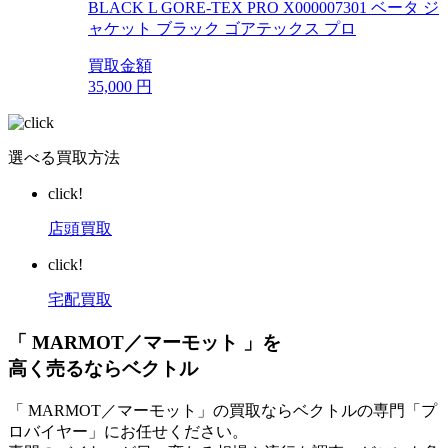
BLACK L GORE-TEX PRO X000007301 ベータ ジ
ャケット ブラック ゴアテックス プロ
買取金額
35,000
円
選べる買取方法
click!
店頭買取
click!
宅配買取
「 MARMOT／マーモット 」を
高く売るならベクトル
「 MARMOT／マーモット」の買取ならベクトルの専門「プ
ロバイヤー」にお任せください。