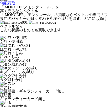
宅配買取
「 MONCLER／モンクレール 」を
高く売るならベクトル
「 MONCLER／モンクレール」の買取ならベクトルの専門
専門のバイヤーが日々変わる相場や流行を調査、どこにも負け
ベクトルなら
こんな状態のものでも買取できます！
シワ・使用感
ほつれ・やぶれ
汚れ・しみ
ボタン取れかけ
キズ・ソールの減り
タグ取れかけ
角スレ
証明書・
ギャランティーカード無し
選べる買取方法