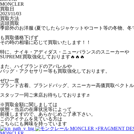
MONCLER
買取日
2023/11/03
買取方法
店頭買取
季節外のお洋服 (夏でしたらジャケットやコート等の冬物、冬
も買取価格下げず
その時の相場に応じて買取いたします！！
特に、ナイキ・アディダス・ニューバランスのスニーカーや
SUPREME買取強化しております🔥🔥🔥
また、ハイブランドのアパレルや
バッグ・アクセサリー等も買取強化しております。
ぜひ一度
ブランド古着、ブランドバッグ、スニーカー高価買取ベクトル
スタッフ一同ご来店お待ちしております♬
※買取金額に関しましては
状態・当店の在庫状況等によって
前後しますので、あらかじめご了承下さい。
このアイテムを見ている方は
こちらにも興味を持っています
MONCLER