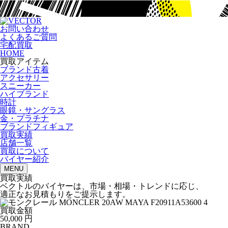
お問い合わせ
よくあるご質問
宅配買取
HOME
買取アイテム
ブランド古着
アクセサリー
スニーカー
ハイブランド
時計
眼鏡・サングラス
金・プラチナ
ブランドフィギュア
買取実績
店舗一覧
買取について
バイヤー紹介
MENU
買取実績
ベクトルのバイヤーは、市場・相場・トレンドに応じ、
適正なお見積もりをご提示します。
買取金額
50,000
円
BRAND