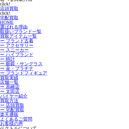
click!
店頭買取
click!
宅配買取
HOME
選ばれる理由
取扱いブランド一覧
買取アイテム一覧
ー ブランド古着
ー アクセサリー
ー スニーカー
ー ハイブランド
ー 時計
ー 眼鏡・サングラス
ー 金・プラチナ
ー ブランドフィギュア
買取実績
店舗一覧
ー 高崎店
ー 太田店
バイヤー紹介
買取方法
ー 店頭買取
ー 宅配買取
楽天通販
よくあるご質問
お客様の声
ベクトルについて