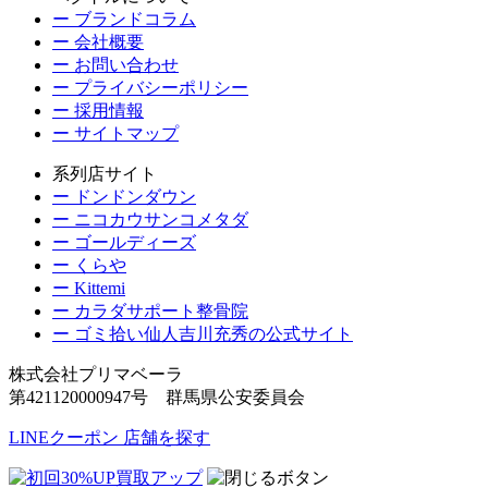
ー ブランドコラム
ー 会社概要
ー お問い合わせ
ー プライバシーポリシー
ー 採用情報
ー サイトマップ
系列店サイト
ー ドンドンダウン
ー ニコカウサンコメタダ
ー ゴールディーズ
ー くらや
ー Kittemi
ー カラダサポート整骨院
ー ゴミ拾い仙人吉川充秀の公式サイト
株式会社プリマベーラ
第421120000947号 群馬県公安委員会
LINEクーポン
店舗を探す