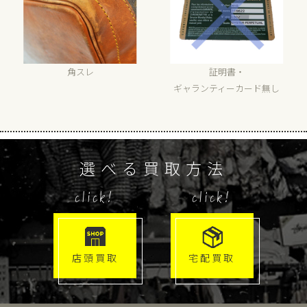
角スレ
証明書・
ギャランティーカード無し
選べる買取方法
click!
click!
店頭買取
宅配買取