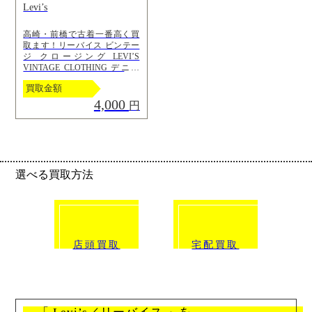
Levi’s
高崎・前橋で古着一番高く買
取ます！リーバイス ビンテー
ジ クロージング LEVI’S
VINTAGE CLOTHING デニム
ジーンズ LVC 復刻 1966’s 501
買取金額
34 メンズ高崎駅前店
4,000
円
選べる買取方法
click!
click!
店頭買取
宅配買取