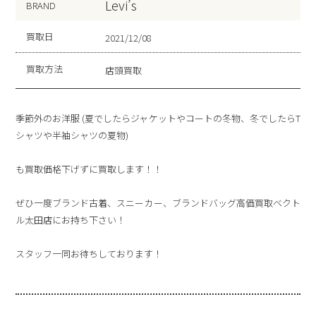
Levi’s
BRAND
買取日
2021/12/08
買取方法
店頭買取
季節外のお洋服 (夏でしたらジャケットやコートの冬物、冬でしたらT
シャツや半袖シャツの夏物)
も買取価格下げずに買取します！！
ぜひ一度ブランド古着、スニーカー、ブランドバッグ高価買取ベクト
ル太田店にお持ち下さい！
スタッフ一同お待ちしております！