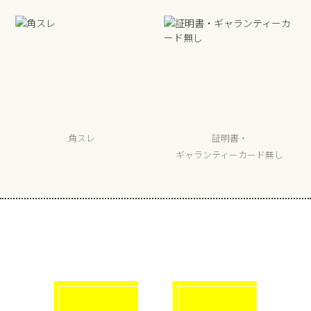
角スレ
証明書・
ギャランティーカード無し
選べる買取方法
click!
click!