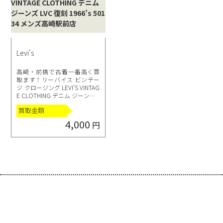
Levi’s
高崎・前橋で古着一番高く買
取ます！リーバイス ビンテー
ジ クロージング LEVI’S VINTAG
E CLOTHING デニム ジーンズ L
VC 復刻 1966’s 501 34 メンズ高
買取金額
崎駅前店
4,000
円
選べる買取方法
click!
click!