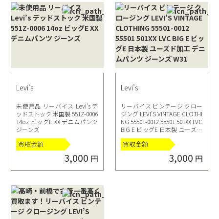
Levi’s
Levi’s
未使用品 リーバイス Levi’s デ
リーバイス ビンテージ クロー
ッドストック 米国製 551Z-0006
ジング LEVI’S VINTAGE CLOTHI
14oz ビッグE XX デニムパンツ
NG 55501-0012 55501 501XX LVC
ジーンズ
BIG E ビッグE 日本製 ユーズド
加工 デニムパンツ ジーンズ W
買取金額
買取金額
31
3,000
3,000
円
円