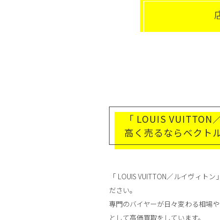
「 LOUIS VUITT
高く売るならベクト
「 LOUIS VUITTON／ルイ
ださい。
専門のバイヤーが日々変わる相場や
として高価買取をしています。