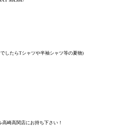
Y M45847
でしたらTシャツや半袖シャツ等の夏物)
ル高崎高関店にお持ち下さい！