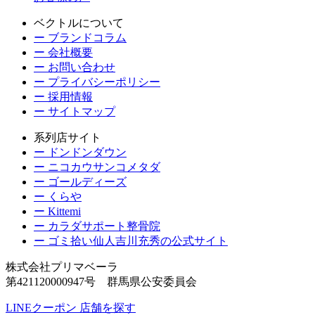
ベクトルについて
ー ブランドコラム
ー 会社概要
ー お問い合わせ
ー プライバシーポリシー
ー 採用情報
ー サイトマップ
系列店サイト
ー ドンドンダウン
ー ニコカウサンコメタダ
ー ゴールディーズ
ー くらや
ー Kittemi
ー カラダサポート整骨院
ー ゴミ拾い仙人吉川充秀の公式サイト
株式会社プリマベーラ
第421120000947号 群馬県公安委員会
LINEクーポン
店舗を探す