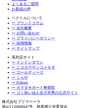
よくあるご質問
お客様の声
ベクトルについて
ー ブランドコラム
ー 会社概要
ー お問い合わせ
ー プライバシーポリシー
ー 採用情報
ー サイトマップ
系列店サイト
ー ドンドンダウン
ー ニコカウサンコメタダ
ー ゴールディーズ
ー くらや
ー Kittemi
ー カラダサポート整骨院
ー ゴミ拾い仙人吉川充秀の公式サイト
株式会社プリマベーラ
第421120000947号 群馬県公安委員会