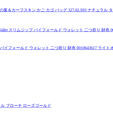
葉＆カーフスキン かご カゴ バッグ 327.02.S93 ナチュラル 
スリムジップ バイフォールド ウォレット 二つ折り 財布 0010643617 ラ