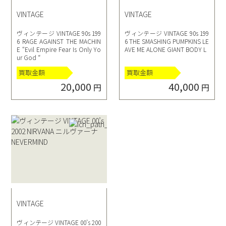
VINTAGE
VINTAGE
ヴィンテージ VINTAGE 90s 199
ヴィンテージ VINTAGE 90s 199
6 RAGE AGAINST THE MACHIN
6 THE SMASHING PUMPKINS LE
E “Evil Empire Fear Is Only Yo
AVE ME ALONE GIANT BODY L
ur God “
買取金額
買取金額
20,000
40,000
円
円
VINTAGE
ヴィンテージ VINTAGE 00’s 200