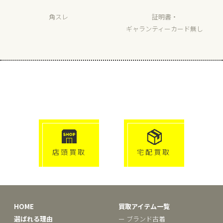
角スレ
証明書・
ギャランティーカード無し
選べる買取方法
click!
click!
店頭買取
宅配買取
HOME
買取アイテム一覧
選ばれる理由
ー ブランド古着