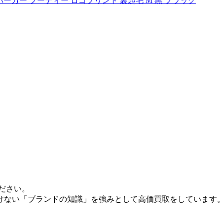
odie パーカー フーディー ロゴプリント 裏起毛 M 黒 ブラック
ださい。
けない「ブランドの知識」を強みとして高価買取をしています