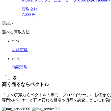
NOAH NYC ノア ニューヨーク Core Logo Ho
買取金額
7,000
円
選べる買取方法
click!
店頭買取
click!
宅配買取
「 」を
高く売るならベクトル
「 」の買取ならベクトルの専門「プロバイヤー」にお任せく
専門のバイヤーが日々変わる相場や流行を調査、どこにも負