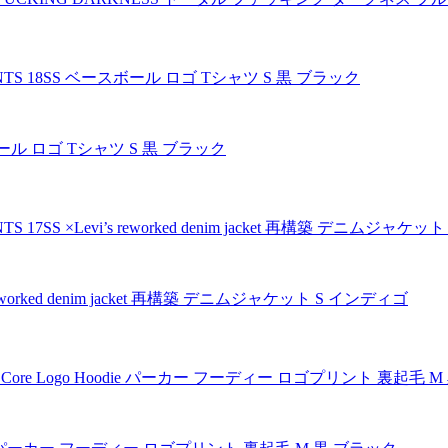
ール ロゴ Tシャツ S 黒 ブラック
eworked denim jacket 再構築 デニムジャケット S インディゴ