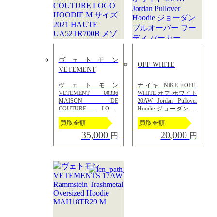
ヴェトモン
OFF-WHITE
VETEMENT
ヴェトモン
ナイキ NIKE ×OFF-
VETEMENT 00336
WHITE オフ ホワイト
MAISON DE
20AW Jordan Pullover
COUTURE LOGO
Hoodie ジョーダン プ
HOODIE M サイズ
ルオーバー フーディ
買取金額
買取金額
2021 HAUTE
パーカー CV0539-134
UA52TR700B メゾン
XL 白 ホワイト
35,000
20,000
円
円
ド クチュール ロゴ プ
ルオーバー パーカー
ブラック 黒