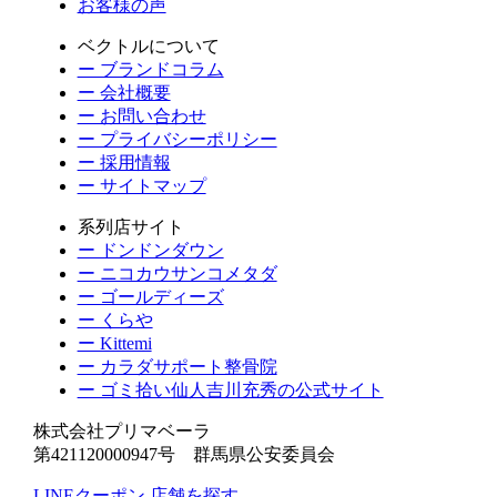
お客様の声
ベクトルについて
ー ブランドコラム
ー 会社概要
ー お問い合わせ
ー プライバシーポリシー
ー 採用情報
ー サイトマップ
系列店サイト
ー ドンドンダウン
ー ニコカウサンコメタダ
ー ゴールディーズ
ー くらや
ー Kittemi
ー カラダサポート整骨院
ー ゴミ拾い仙人吉川充秀の公式サイト
株式会社プリマベーラ
第421120000947号 群馬県公安委員会
LINEクーポン
店舗を探す