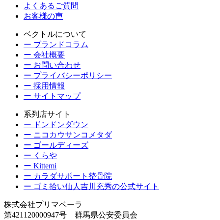
よくあるご質問
お客様の声
ベクトルについて
ー ブランドコラム
ー 会社概要
ー お問い合わせ
ー プライバシーポリシー
ー 採用情報
ー サイトマップ
系列店サイト
ー ドンドンダウン
ー ニコカウサンコメタダ
ー ゴールディーズ
ー くらや
ー Kittemi
ー カラダサポート整骨院
ー ゴミ拾い仙人吉川充秀の公式サイト
株式会社プリマベーラ
第421120000947号 群馬県公安委員会