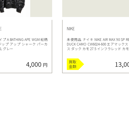
E
NIKE
A BATHING APE WGM 総柄
未使用品 ナイキ NIKE AIR MAX 90 SP R
ジップ アップ シャーク パーカ
DUCK CAMO CW6024-600 エアマック
XL グレー
ス ダック カモ 27.5 インフラレッド カ
買取
4,000
13,0
円
金額