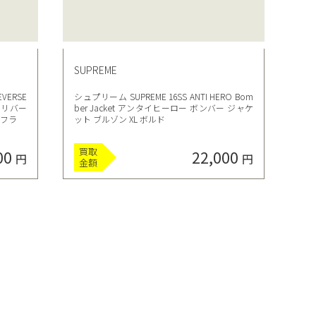
SUPREME
EVERSE
シュプリーム SUPREME 16SS ANTI HERO Bom
ス リバー
ber Jacket アンタイヒーロー ボンバー ジャケ
モフラ
ット ブルゾン XL ボルド
買取
00
22,000
円
円
金額