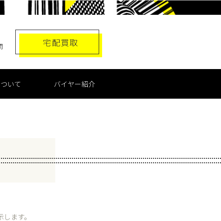
宅配買取
問
について
バイヤー紹介
示します。