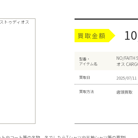
10
買取金額
NO/FAIT
型番・
アイテム名
オス CARGO
買取日
2025/07/11
買取方法
店頭買取
ットやコート等の冬物、冬でしたらTシャツや半袖シャツ等の夏物)