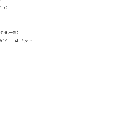
OTO
ド強化一覧】
ROMEHEARTS/etc