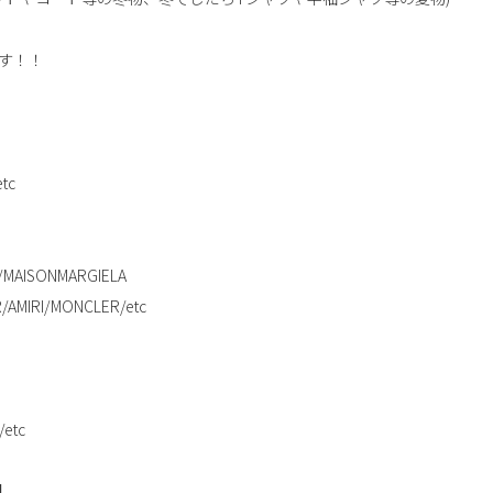
す！！
tc
MAISONMARGIELA
/AMIRI/MONCLER/etc
etc
】