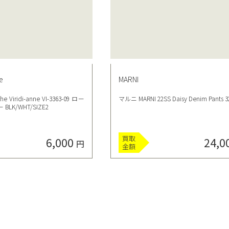
e
MARNI
iridi-anne VI-3363-09 ロー
マルニ MARNI 22SS Daisy Denim Pants 3
LK/WHT/SIZE2
買取
6,000
24,0
円
金額