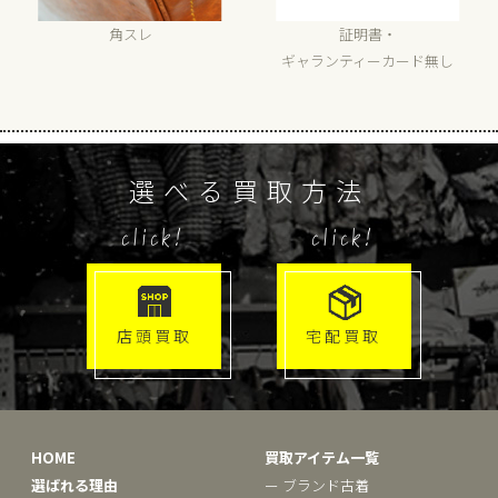
角スレ
証明書・
ギャランティーカード無し
選べる買取方法
click!
click!
店頭買取
宅配買取
HOME
買取アイテム一覧
選ばれる理由
ー ブランド古着