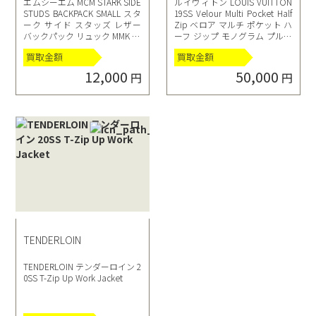
エムシーエム MCM STARK SIDE
ルイヴィトン LOUIS VUITTON
STUDS BACKPACK SMALL スタ
19SS Velour Multi Pocket Half
ーク サイド スタッズ レザー
Zip ベロア マルチ ポケット ハ
バックパック リュック MMK 6S
ーフ ジップ モノグラム プルオ
VE37 IG001 ベージュ
ーバー パーカー 1A53PI M 白 ホ
買取金額
買取金額
ワイト
12,000
50,000
円
円
TENDERLOIN
TENDERLOIN テンダーロイン 2
0SS T-Zip Up Work Jacket