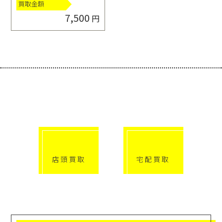
買取金額
7,500
円
選べる買取方法
click!
click!
店頭買取
宅配買取