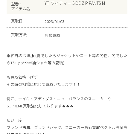
Y.T. ワイティー SIDE ZIP PANTS M
型番・
アイテム名
買取日
2023/04/03
買取方法
店頭買取
季節外のお洋服 (夏でしたらジャケットやコート等の冬物、冬でした
らTシャツや半袖シャツ等の夏物)
も買取価格下げず
その時の相場に応じて買取いたします！！
特に、ナイキ・アディダス・ニューバランスのスニーカーや
SUPREME買取強化しております🔥🔥🔥
ぜひ一度
ブランド古着、ブランドバッグ、スニーカー高価買取ベクトル高崎高