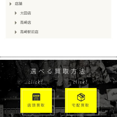
店舗
太田店
高崎店
高崎駅前店
選べる買取方法
click!
click!
店頭買取
宅配買取