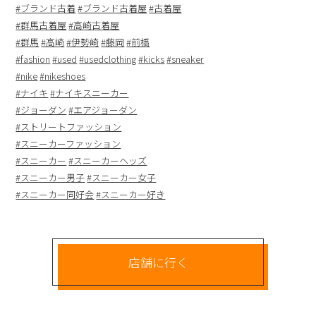
#ブランド古着
#ブランド古着屋
#古着屋
#群馬古着屋
#高崎古着屋
#群馬
#高崎
#伊勢崎
#藤岡
#前橋
#fashion
#used
#usedclothing
#kicks
#sneaker
#nike
#nikeshoes
#ナイキ
#ナイキスニーカー
#ジョーダン
#エアジョーダン
#ストリートファッション
#スニーカーファッション
#スニーカー
#スニーカーヘッズ
#スニーカー男子
#スニーカー女子
#スニーカー同好会
#スニーカー好き
店舗に行く