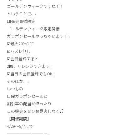
ゴールデンウィークですね！！
ということで、、
LINE会員様限定
ゴールデンウィーク限定開催
ガラポンセールやっちゃいます！！
☑️最大20%OFF
☑️ハズレ無し
☑️会員登録すると
2回チャレンジできます!!
☑️当日の会員登録でもOK!!
そのほか、、
いつもの
日曜ガラポンセールと
割引率の配当が違ったり
この機会をぜひお見逃しなく♫
【開催期間】
4/29～5/7まで
——————————–