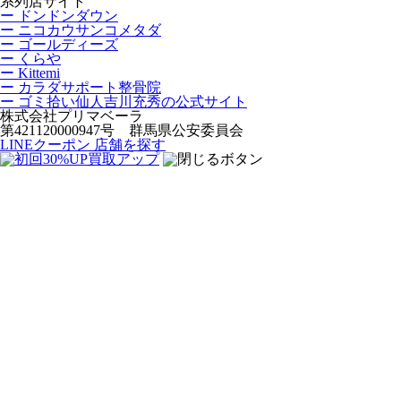
系列店サイト
ー ドンドンダウン
ー ニコカウサンコメタダ
ー ゴールディーズ
ー くらや
ー Kittemi
ー カラダサポート整骨院
ー ゴミ拾い仙人吉川充秀の公式サイト
株式会社プリマベーラ
第421120000947号 群馬県公安委員会
LINEクーポン
店舗を探す