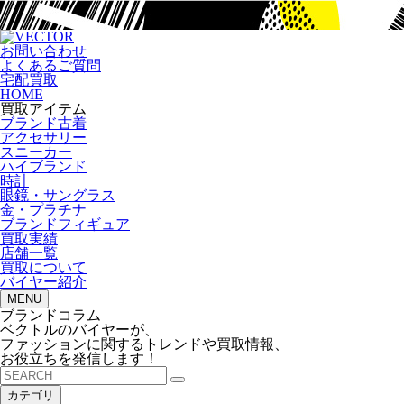
お問い合わせ
よくあるご質問
宅配買取
HOME
買取アイテム
ブランド古着
アクセサリー
スニーカー
ハイブランド
時計
眼鏡・サングラス
金・プラチナ
ブランドフィギュア
買取実績
店舗一覧
買取について
バイヤー紹介
MENU
ブランドコラム
ベクトルのバイヤーが、
ファッションに関するトレンドや買取情報、
お役立ちを発信します！
カテゴリ