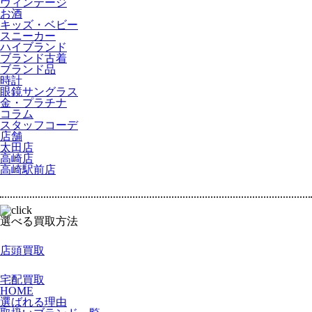
ヴィンテージ
お酒
キッズ・ベビー
スニーカー
ハイブランド
ブランド古着
ブランド品
時計
眼鏡サングラス
金・プラチナ
コラム
スタッフコーデ
店舗
太田店
高崎店
高崎駅前店
選べる買取方法
click!
店頭買取
click!
宅配買取
HOME
選ばれる理由