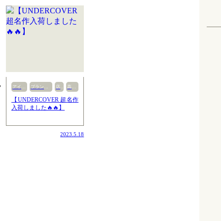
アイテム
ブランド古着
店舗
高崎店
【UNDERCOVER 超名作
入荷しました🔥🔥】
2023.5.18