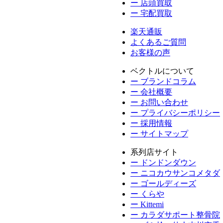
ー 店頭買取
ー 宅配買取
楽天通販
よくあるご質問
お客様の声
ベクトルについて
ー ブランドコラム
ー 会社概要
ー お問い合わせ
ー プライバシーポリシー
ー 採用情報
ー サイトマップ
系列店サイト
ー ドンドンダウン
ー ニコカウサンコメタダ
ー ゴールディーズ
ー くらや
ー Kittemi
ー カラダサポート整骨院